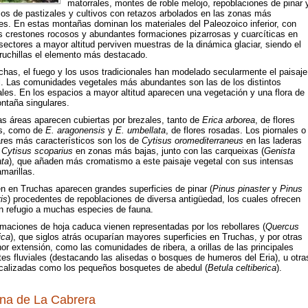
matorrales, montes de roble melojo, repoblaciones de pinar 
os de pastizales y cultivos con retazos arbolados en las zonas más
res. En estas montañas dominan los materiales del Paleozoico inferior, con
s crestones rocosos y abundantes formaciones pizarrosas y cuarcíticas en
ectores a mayor altitud perviven muestras de la dinámica glaciar, siendo el
ruchillas el elemento más destacado.
chas, el fuego y los usos tradicionales han modelado secularmente el paisaje
l. Las comunidades vegetales más abundantes son las de los distintos
les. En los espacios a mayor altitud aparecen una vegetación y una flora de
ntaña singulares.
s áreas aparecen cubiertas por brezales, tanto de
Erica arborea
, de flores
s, como de
E. aragonensis
y
E. umbellata
, de flores rosadas. Los piornales o
res más característicos son los de
Cytisus oromediterraneus
en las laderas
y
Cytisus scoparius
en zonas más bajas, junto con las carqueixas (
Genista
ata
), que añaden más cromatismo a este paisaje vegetal con sus intensas
amarillas.
n en Truchas aparecen grandes superficies de pinar (
Pinus pinaster
y
Pinus
ris
) procedentes de repoblaciones de diversa antigüedad, los cuales ofrecen
n refugio a muchas especies de fauna.
rmaciones de hoja caduca vienen representadas por los rebollares (
Quercus
ica
), que siglos atrás ocuparían mayores superficies en Truchas, y por otras
r extensión, como las comunidades de ribera, a orillas de las principales
tes fluviales (destacando las alisedas o bosques de humeros del Eria), u otra
calizadas como los pequeños bosquetes de abedul (
Betula celtiberica
).
una de La Cabrera