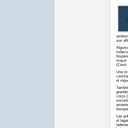
ambient
sus afl
Alguno
todavía
hispan
mayor a
(
Canis 
Una ri
cancha
el roqu
Tambié
grandes
corzo (
encontr
amanece
bosquet
Las po
el laga
laderas