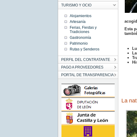
TURISMO Y OCIO
Alojamientos
acogid
Artesanía
Ferias, Fiestas y
Esta p
Tradiciones
tambié
Gastronomía
Patrimonio
Lu
Rutas y Senderos
La
Tr
PERFIL DEL CONTRATANTE
Hi
PAGO A PROVEEDORES
PORTAL DE TRANSPARENCIA
La nat