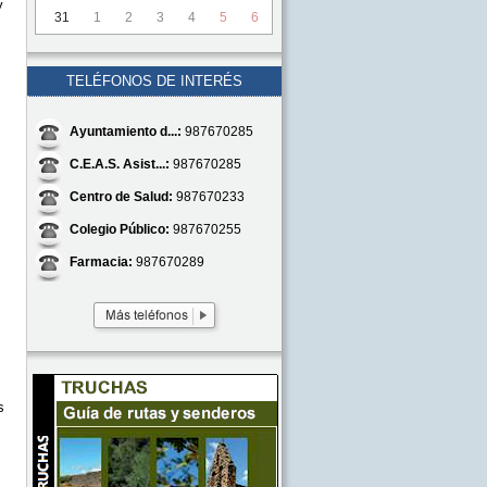
y
31
1
2
3
4
5
6
TELÉFONOS DE INTERÉS
Ayuntamiento d...:
987670285
C.E.A.S. Asist...:
987670285
Centro de Salud:
987670233
Colegio Público:
987670255
Farmacia:
987670289
s