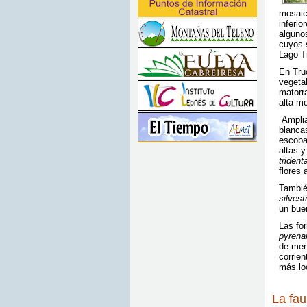
mosaic
inferio
alguno
cuyos s
Lago T
En Tru
vegeta
matorra
alta mo
Amplia
blanca
escoba
altas 
trident
flores 
Tambié
silvest
un bue
Las fo
pyrena
de meno
corrien
más lo
La fa