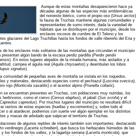
Aunque de estas montañas desaparecieron hace ya
décadas algunas de las especies más emblemáticas
del noroeste ibérico, como el propio oso (
Ursus arctos
)
la fauna de Truchas mantiene algunas comunidades y
representantes de sumo interés, dada la variedad de
hábitats que se distribuyen por el municipio, desde los
enclaves rocosos de cumbre de El Teleno y los
es glaciares del Lago Truchillas hasta los fondos de valle ribereño del Eria y
uentes.
s de los enclaves más solitarios de las montañas que circundan el municipio
 presentan algún bando de la escasa perdiz pardilla (
Perdix perdix
iensis
). En estos lugares alejados de la mirada humana, más aislados y a
ltitud, campea el águila real (
Aquila chrysaetos
) y deambulan los lobos
lupus signatus
).
ca comunidad de pequeñas aves de montaña se instala en los roquedos,
les y matorrales, destacando especies como el pechiazul (
Luscinia svecica
),
ero rojo (
Monticola saxatilis
) o el acentor alpino (
Prunella collaris
).
n se encuentran presentes en Truchas, con poblaciones muy nutridas, los
 herbívoros, como el ciervo (
Cervus elaphus
), el jabalí (
Sus scrofa
) y el
Capreolus capreolus
). Por muchos lugares del municipio no resultará difícil
ar rastros de estas especies (huellas y excrementos) y, sobre todo al
r o al atardecer, podremos con suerte ver algún ejemplar en los distintos
es y masas de arbolado que salpican el territorio de Truchas.
blaciones de algunos reptiles de interés también son importantes, destacand
rto verdinegro
(Lacerta schreiberi
), que busca los herbazales húmedos de las
 y los fondos de los valles, y la lagartija serrana (
Lacerta monticola
), que