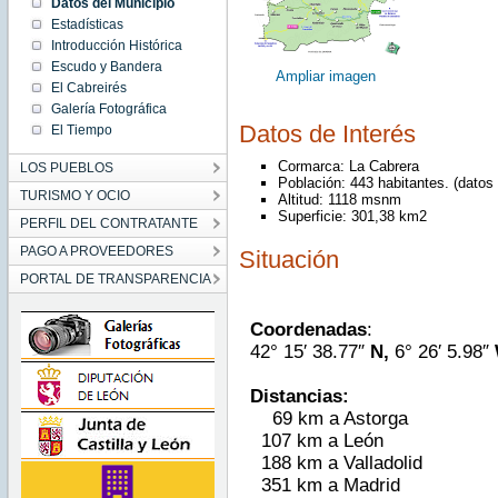
Datos del Municipio
Estadísticas
Introducción Histórica
Escudo y Bandera
Ampliar imagen
El Cabreirés
Galería Fotográfica
Datos de Interés
El Tiempo
Cormarca: La Cabrera
LOS PUEBLOS
Población: 443 habitantes. (datos
TURISMO Y OCIO
Altitud: 1118 msnm
Superficie: 301,38 km2
PERFIL DEL CONTRATANTE
PAGO A PROVEEDORES
Situación
PORTAL DE TRANSPARENCIA
Coordenadas
:
42° 15′ 38.77″
N,
6° 26′ 5.98″
Distancias:
69 km a Astorga
107 km a León
188 km a Valladolid
351 km a Madrid