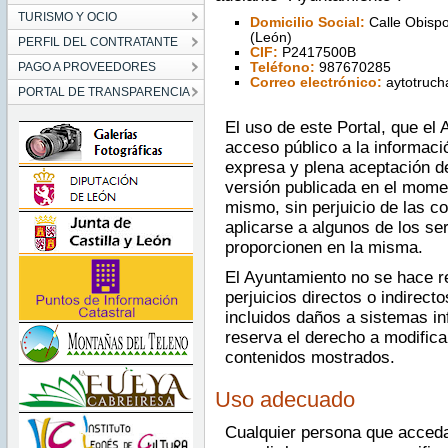
TURISMO Y OCIO
Domicilio Social:
Calle Obispo
(León)
PERFIL DEL CONTRATANTE
CIF:
P2417500B
PAGO A PROVEEDORES
Teléfono:
987670285
Correo electrónico:
aytotruc
PORTAL DE TRANSPARENCIA
El uso de este Portal, que el 
acceso público a la informaci
expresa y plena aceptación d
versión publicada en el mome
mismo, sin perjuicio de las c
aplicarse a algunos de los se
proporcionen en la misma.
El Ayuntamiento no se hace r
perjuicios directos o indirect
incluidos daños a sistemas in
reserva el derecho a modific
contenidos mostrados.
Uso adecuado
Cualquier persona que acceda