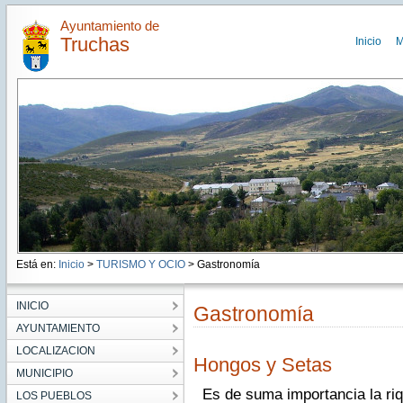
Ayuntamiento de
Truchas
Inicio
M
Está en:
Inicio
>
TURISMO Y OCIO
> Gastronomía
INICIO
Gastronomía
AYUNTAMIENTO
LOCALIZACION
Hongos y Setas
MUNICIPIO
Es de suma importancia la riq
LOS PUEBLOS