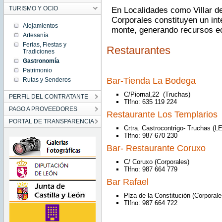
TURISMO Y OCIO
En Localidades como Villar de
Corporales constituyen un in
Alojamientos
monte, generando recursos e
Artesanía
Ferias, Fiestas y
Restaurantes
Tradiciones
Gastronomía
Patrimonio
Bar-Tienda La Bodega
Rutas y Senderos
C/Piornal,22 (Truchas)
PERFIL DEL CONTRATANTE
Tlfno: 635 119 224
PAGO A PROVEEDORES
Restaurante Los Templarios
PORTAL DE TRANSPARENCIA
Crtra. Castrocontrigo- Truchas (L
Tlfno: 987 670 230
Bar- Restaurante Coruxo
C/ Coruxo (Corporales)
Tlfno: 987 664 779
Bar Rafael
Plza de la Constitución (Corporale
Tlfno: 987 664 722