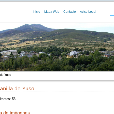
Inicio
Mapa Web
Contacto
Aviso Legal
 de Yuso
anilla de Yuso
itantes: 53
ía de Imágenes