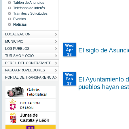
CEST
Tablón de Anuncios
2016
Teléfonos de Interés
Tue Jun
Trámites y Solicitudes
21
00:00:00
Eventos
CEST
Noticias
2016
Tue Jun
21
LOCALIZACION
00:00:00
CEST
2016
MUNICIPIO
Wed
LOS PUEBLOS
El siglo de Asunc
Apr
13
TURISMO Y OCIO
00:00:00
PERFIL DEL CONTRATANTE
CEST
2016
PAGO A PROVEEDORES
Wed
Wed
Apr 13
PORTAL DE TRANSPARENCIA
El Ayuntamiento d
Feb
00:00:00
CEST
17
pueblos hayan est
2016
00:00:00
Wed Apr
CET
13
00:00:00
2016
CEST
Wed
2016
Feb 17
00:00:00
CET
2016
Wed Feb
17
00:00:00
CET