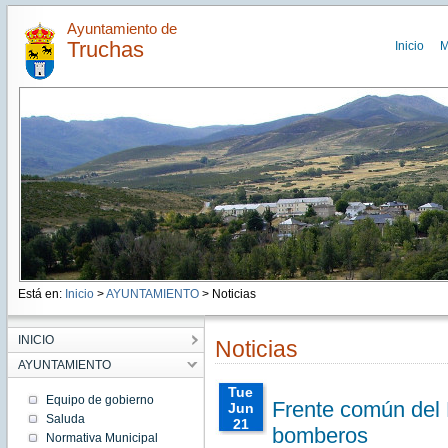
Ayuntamiento de
Truchas
Inicio
M
Está en:
Inicio
>
AYUNTAMIENTO
> Noticias
INICIO
Noticias
AYUNTAMIENTO
Tue
Equipo de gobierno
Frente común del 
Jun
Saluda
21
bomberos
Normativa Municipal
00:00:00