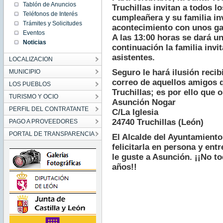
Apr 13
Tablón de Anuncios
Truchillas invitan a todos lo
00:00:00
Teléfonos de Interés
CEST
cumpleañera y su familia in
2016
Trámites y Solicitudes
acontecimiento con unos ga
Wed Apr
Eventos
13
A las 13:00 horas se dará u
00:00:00
Noticias
CEST
continuación la familia invi
2016
asistentes.
LOCALIZACION
Seguro le hará ilusión recibi
MUNICIPIO
correo de aquellos amigos 
LOS PUEBLOS
Truchillas; es por ello que 
TURISMO Y OCIO
Asunción Nogar
PERFIL DEL CONTRATANTE
C/La Iglesia
24740 Truchillas (León)
PAGO A PROVEEDORES
PORTAL DE TRANSPARENCIA
El Alcalde del Ayuntamiento
felicitarla en persona y ent
le guste a Asunción. ¡¡No t
años!!