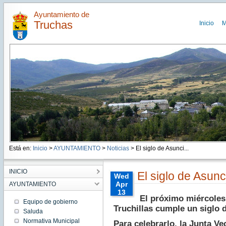
Ayuntamiento de
Truchas
Inicio
M
Está en:
Inicio
>
AYUNTAMIENTO
>
Noticias
> El siglo de Asunci...
INICIO
El siglo de Asun
Wed
Apr
AYUNTAMIENTO
13
El próximo miércoles 
00:00:00
Equipo de gobierno
Truchillas cumple un siglo d
CEST
Saluda
2016
Normativa Municipal
Para celebrarlo, la Junta Ve
Wed