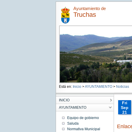
Ayuntamiento de
Truchas
Está en:
Inicio
>
AYUNTAMIENTO
>
Noticias
INICIO
Fri
Sep
AYUNTAMIENTO
21
00:00:
Equipo de gobierno
CEST
Saluda
Enlac
2018
Normativa Municipal
Fri Sep