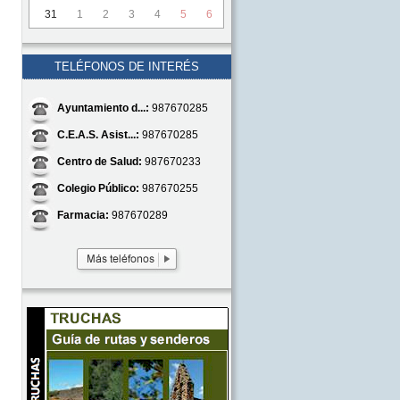
31
1
2
3
4
5
6
TELÉFONOS DE INTERÉS
Ayuntamiento d...:
987670285
C.E.A.S. Asist...:
987670285
Centro de Salud:
987670233
Colegio Público:
987670255
Farmacia:
987670289