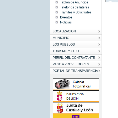
Jan 01
Tablón de Anuncios
01:00:00
Teléfonos de Interés
CET
1970
Trámites y Solicitudes
Thu Jan
Eventos
01
01:00:00
Noticias
CET
1970
LOCALIZACION
MUNICIPIO
LOS PUEBLOS
TURISMO Y OCIO
PERFIL DEL CONTRATANTE
PAGO A PROVEEDORES
PORTAL DE TRANSPARENCIA