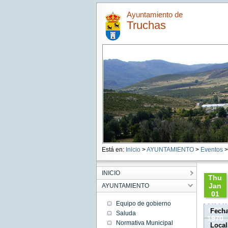
Ayuntamiento de
Truchas
Está en:
Inicio
>
AYUNTAMIENTO
>
Eventos
> 
INICIO
Thu
Jan
AYUNTAMIENTO
01
01:00:
Equipo de gobierno
CET
Fech
Saluda
1970
Normativa Municipal
Local
Thu