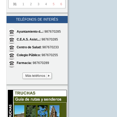
31
1
2
3
4
5
6
TELÉFONOS DE INTERÉS
Ayuntamiento d...:
987670285
C.E.A.S. Asist...:
987670285
Centro de Salud:
987670233
Colegio Público:
987670255
Farmacia:
987670289