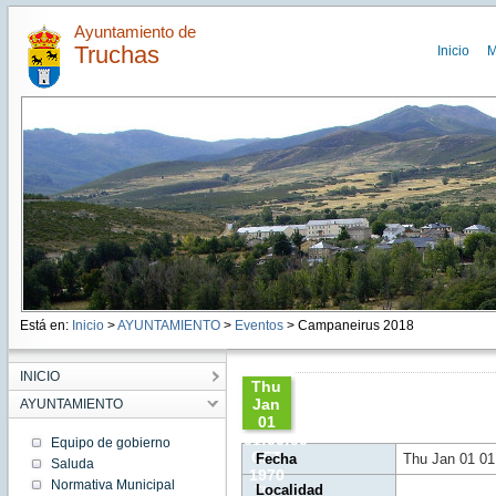
Ayuntamiento de
Truchas
Inicio
M
Está en:
Inicio
>
AYUNTAMIENTO
>
Eventos
> Campaneirus 2018
INICIO
Thu
Jan
AYUNTAMIENTO
01
01:00:00
Equipo de gobierno
CET
Fecha
Thu Jan 01 01
Saluda
1970
Normativa Municipal
Localidad
Thu