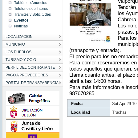
Valporqu
29
Tablón de Anuncios
10:51:00
Tendrán 
Teléfonos de Interés
CEST
los Ayun
2017
Trámites y Solicitudes
Sat Apr
Cabrera.
Eventos
29
10:51:00
Los no e
Noticias
CEST
2017
plazas, 
LOCALIZACION
Para los
municipi
MUNICIPIO
(transporte y entrada).
LOS PUEBLOS
El precio para los no empadr
TURISMO Y OCIO
Para comer reservaremos en u
PERFIL DEL CONTRATANTE
todos aquellos que quieran, s
Llama cuanto antes, el plazo 
PAGO A PROVEEDORES
abril a las 14:00 horas.
PORTAL DE TRANSPARENCIA
Para más información e inscri
987670285
Fecha
Sat Apr 29 10
Localidad
Truchas