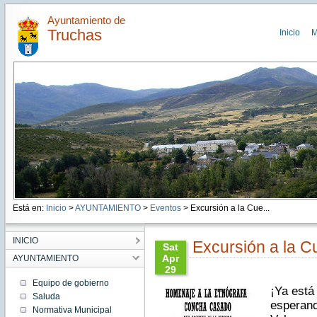
Ayuntamiento de
Truchas
Inicio
M
Está en:
Inicio
>
AYUNTAMIENTO
>
Eventos
> Excursión a la Cue...
INICIO
Excursión a la C
Sat
Apr
AYUNTAMIENTO
29
10:51:00
Equipo de gobierno
¡Ya está
CEST
Saluda
2017
esperand
Normativa Municipal
Sat Apr