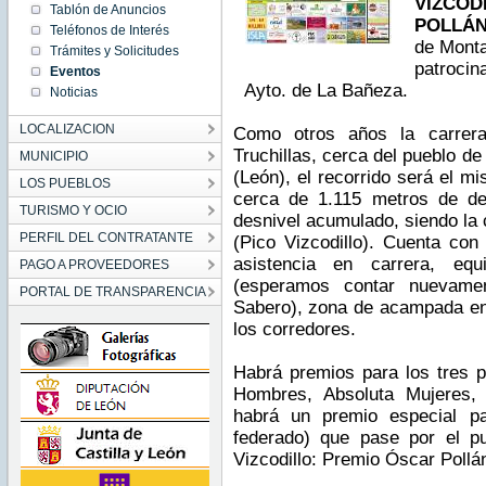
VIZCOD
May 18
Tablón de Anuncios
13:07:00
POLLÁN
Teléfonos de Interés
CEST
de Monta
2014
Trámites y Solicitudes
Sun May
patrocin
Eventos
18
13:07:00
Ayto. de La Bañeza.
Noticias
CEST
2014
LOCALIZACION
Como otros años la carrer
Truchillas, cerca del pueblo de
MUNICIPIO
(León), el recorrido será el m
LOS PUEBLOS
cerca de 1.115 metros de de
TURISMO Y OCIO
desnivel acumulado, siendo la
PERFIL DEL CONTRATANTE
(Pico Vizcodillo). Cuenta con 
asistencia en carrera, eq
PAGO A PROVEEDORES
(esperamos contar nuevam
PORTAL DE TRANSPARENCIA
Sabero), zona de acampada en 
los corredores.
Habrá premios para los tres p
Hombres, Absoluta Mujeres,
habrá un premio especial p
federado) que pase por el pu
Vizcodillo: Premio Óscar Pollá