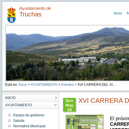
Ayuntamiento de
Truchas
Inicio
M
Está en:
Inicio
>
AYUNTAMIENTO
>
Eventos
> XVI CARRERA DEL VI...
INICIO
XVI CARRERA D
Sun
May
AYUNTAMIENTO
18
13:07:00
Equipo de gobierno
El próxi
CEST
Saluda
2014
CARRER
Normativa Municipal
Sun